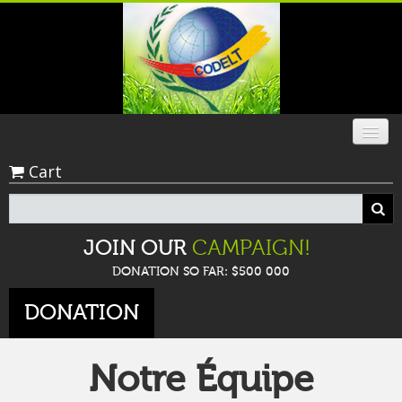
Cart
ACCUEIL
QUI SOMMES-NOUS
JOIN OUR
CAMPAIGN!
BLOG
DONATION SO FAR:
$500 000
DONATION
PARTENARIAT
EVÉNÉMENTS
Notre Équipe