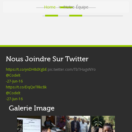
CONTACTS
Home
>
Notre Équipe
NOS PUBLICATIONS
Nous Joindre Sur Twitter
https://t.co/ynDH8dXgbE
pic.twitter.com/TbTHagxNYo
@Codelt
-27-Jun-16
https://t.co/DqQeTRkc8k
@Codelt
-27-Jun-16
Galerie Image